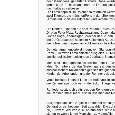
höchst emotional geführten Debatte. Dabei wurde
geben kann: Es muss an mehreren Fronten gleich
nachhaltig zu verbessern:
Die Familienpolitik muss ebenso reformiert werd
zwei Themen, die münchenPolis in den Streitgesp
(Arbeit und Soziales) aufgreifen und vertiefen wir
Die Renten-Experten auf dem Podium (
Ulrich De
Dr. Kurt Peter Merk
, Rechtsanwalt und Dozent das
Florian Vogel
, ehemaliger Sprecher der Grüne
der JU Oberbayern) hatten im Kulturkiosk Kanzle
die bohrenden Fragen des Publikums zu beantwo
Demeter argumentierte stringent vom Standpunkt 
Rente, Stichwort Familienlastenausgleich. 12 Mil
familienpolitischen Leistungen überhaupt finanzi
Merk stellte dagegen die historische (Fehl-) En
Ideen Schreibers, der das System ganz anders 
aus politischem Kalkül den eigentlich dreiglieder
Kinder, der Arbeitenden und der Rentner gekippt.
Vogel beklagte in erster Linie die Hoffnungslosi
die Rentenfrage noch weit in der Zukunft liege, 
Rohleder setzte sich dafür ein, den Rentnern et
die Rentner immer mehr. Also müsse man das Ren
Ausgangspunkt und zugleich Triebfeder der folge
Generation der heutigen Beitragszahler: Die Loh
20,3 Prozent. Wer von 2040 an nun aber Rente b
stehen zu wenig junge Menschen zu vielen Alten