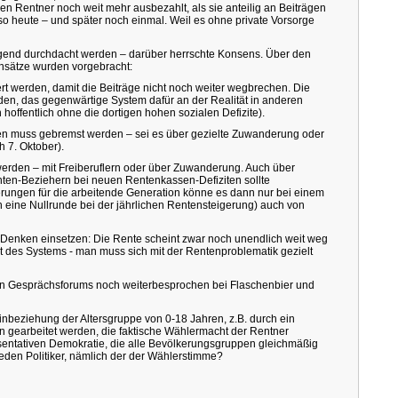
n Rentner noch weit mehr ausbezahlt, als sie anteilig an Beiträgen
so heute – und später noch einmal. Weil es ohne private Vorsorge
end durchdacht werden – darüber herrschte Konsens. Über den
nsätze wurden vorgebracht:
t werden, damit die Beiträge nicht noch weiter wegbrechen. Die
den, das gegenwärtige System dafür an der Realität in anderen
hoffentlich ohne die dortigen hohen sozialen Defizite).
en muss gebremst werden – sei es über gezielte Zuwanderung oder
h 7. Oktober).
werden – mit Freiberuflern oder über Zuwanderung. Auch über
ten-Beziehern bei neuen Rentenkassen-Defiziten sollte
rungen für die arbeitende Generation könne es dann nur bei einem
ch eine Nullrunde bei der jährlichen Rentensteigerung) auch von
 Denken einsetzen: Die Rente scheint zwar noch unendlich weit weg
tät des Systems - man muss sich mit der Rentenproblematik gezielt
n Gesprächsforums noch weiterbesprochen bei Flaschenbier und
Einbeziehung der Altersgruppe von 0-18 Jahren, z.B. durch ein
an gearbeitet werden, die faktische Wählermacht der Rentner
äsentativen Demokratie, die alle Bevölkerungsgruppen gleichmäßig
 jeden Politiker, nämlich der der Wählerstimme?