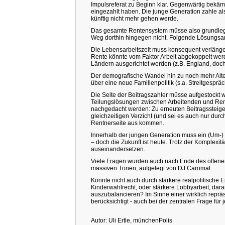
Impulsreferat zu Beginn klar. Gegenwärtig bekäme
eingezahlt haben. Die junge Generation zahle al
künftig nicht mehr gehen werde.
Das gesamte Rentensystem müsse also grundleg
Weg dorthin hingegen nicht. Folgende Lösungsa
Die Lebensarbeitszeit muss konsequent verlänger
Rente könnte vom Faktor Arbeit abgekoppelt wer
Ländern ausgerichtet werden (z.B. England, doch 
Der demografische Wandel hin zu noch mehr Alt
über eine neue Familienpolitik (s.a. Streitgespräc
Die Seite der Beitragszahler müsse aufgestockt 
Teilungslösungen zwischen Arbeitenden und Ren
nachgedacht werden: Zu erneuten Beitragssteige
gleichzeitigen Verzicht (und sei es auch nur dur
Rentnerseite aus kommen.
Innerhalb der jungen Generation muss ein (Um-)
– doch die Zukunft ist heute. Trotz der Komplexi
auseinandersetzen.
Viele Fragen wurden auch nach Ende des offene
massiven Tönen, aufgelegt von DJ Caromat.
Könnte nicht auch durch stärkere realpolitische 
Kinderwahlrecht, oder stärkere Lobbyarbeit, dar
auszubalancieren? Im Sinne einer wirklich repr
berücksichtigt - auch bei der zentralen Frage für
Autor: Uli Ertle, münchenPolis