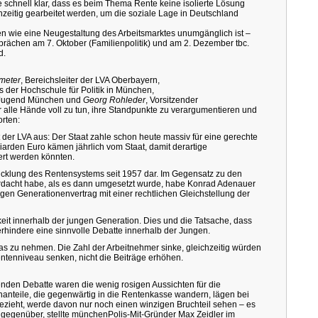
 schnell klar, dass es beim Thema Rente keine isolierte Lösung
zeitig gearbeitet werden, um die soziale Lage in Deutschland
en wie eine Neugestaltung des Arbeitsmarktes unumgänglich ist –
rächen am 7. Oktober (Familienpolitik) und am 2. Dezember tbc.
d.
meter
, Bereichsleiter der LVA Oberbayern,
 der Hochschule für Politik in München,
n Jugend München und
Georg Rohleder
, Vorsitzender
r alle Hände voll zu tun, ihre Standpunkte zu verargumentieren und
rten:
der LVA aus: Der Staat zahle schon heute massiv für eine gerechte
liarden Euro kämen jährlich vom Staat, damit derartige
ert werden könnten.
twicklung des Rentensystems seit 1957 dar. Im Gegensatz zu den
erdacht habe, als es dann umgesetzt wurde, habe Konrad Adenauer
igen Generationenvertrag mit einer rechtlichen Gleichstellung der
gkeit innerhalb der jungen Generation. Dies und die Tatsache, dass
verhindere eine sinnvolle Debatte innerhalb der Jungen.
was zu nehmen. Die Zahl der Arbeitnehmer sinke, gleichzeitig würden
tenniveau senken, nicht die Beiträge erhöhen.
nden Debatte waren die wenig rosigen Aussichten für die
nanteile, die gegenwärtig in die Rentenkasse wandern, lägen bei
ezieht, werde davon nur noch einen winzigen Bruchteil sehen – es
 gegenüber, stellte münchenPolis-Mit-Gründer Max Zeidler im