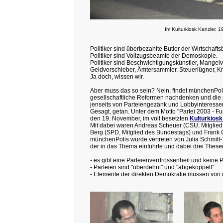
Im Kulturkiosk Kanzler, 1
Politiker sind überbezahlte Butler der Wirtschafts
Politiker sind Vollzugsbeamte der Demoskopie.
Politiker sind Beschwichtigungskünstler, Mangel
Geldverschieber, Ämtersammler, Steuerlügner, Kr
Ja doch, wissen wir.
Aber muss das so sein? Nein, findet münchenPoli
gesellschaftliche Reformen nachdenken und die pol
jenseits von Parteiengezänk und Lobbyinteresse
Gesagt, getan. Unter dem Motto "Partei 2003 - Fu
den 19. November, im voll besetzten
Kulturkiosk
Mit dabei waren Andreas Scheuer (CSU, Mitglied
Berg (SPD, Mitglied des Bundestags) und Frank
münchenPolis wurde vertreten von Julia Schmitt-T
der in das Thema einführte und dabei drei Thesen
- es gibt eine Parteienverdrossenheit und keine P
- Parteien sind "überdehnt" und "abgekoppelt"
- Elemente der direkten Demokratie müssen von d