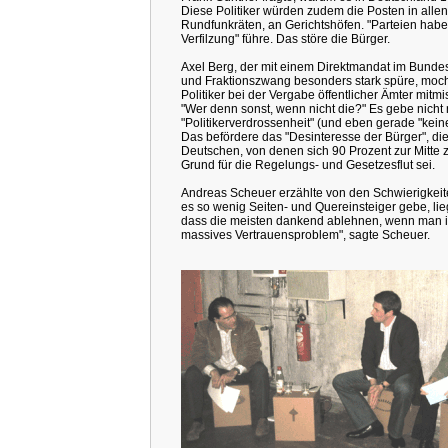
Diese Politiker würden zudem die Posten in alle
Rundfunkräten, an Gerichtshöfen. "Parteien haben
Verfilzung" führe. Das störe die Bürger.
Axel Berg, der mit einem Direktmandat im Bundes
und Fraktionszwang besonders stark spüre, mochte
Politiker bei der Vergabe öffentlicher Ämter mitm
"Wer denn sonst, wenn nicht die?" Es gebe nicht 
"Politikerverdrossenheit" (und eben gerade "keine
Das befördere das "Desinteresse der Bürger", d
Deutschen, von denen sich 90 Prozent zur Mitte 
Grund für die Regelungs- und Gesetzesflut sei.
Andreas Scheuer erzählte von den Schwierigkeite
es so wenig Seiten- und Quereinsteiger gebe, lie
dass die meisten dankend ablehnen, wenn man ihn
massives Vertrauensproblem", sagte Scheuer.